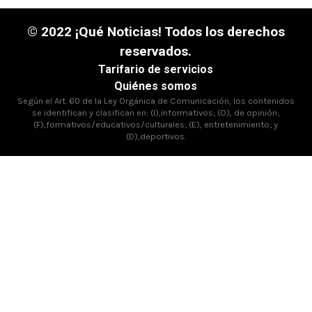
© 2022 ¡Qué Noticias! Todos los derechos
reservados.
Tarifario de servicios
Quiénes somos
Según el Art. 60 de la Ley Orgánica de Comunicación, los contenidos
se identifican y clasifican en: (I),informativos; (O), de opinión;
(F),formativos/educativos/culturales; (E), entretenimiento; y
(D),deportivos.