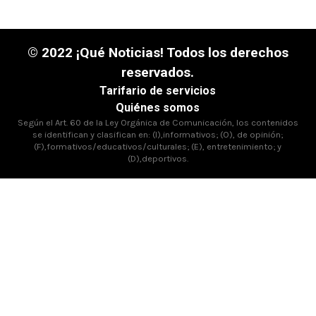
© 2022 ¡Qué Noticias! Todos los derechos
reservados.
Tarifario de servicios
Quiénes somos
Según el Art. 60 de la Ley Orgánica de Comunicación, los contenidos
se identifican y clasifican en: (I),informativos; (O), de opinión;
(F),formativos/educativos/culturales; (E), entretenimiento; y
(D),deportivos.