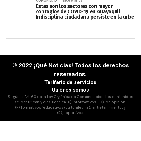
COMUNIDAD
hace 6 años
Estas son los sectores con mayor
contagios de COVID-19 en Guayaquil:
Indisciplina ciudadana persiste en la urbe
© 2022 ¡Qué Noticias! Todos los derechos
reservados.
Tarifario de servicios
Quiénes somos
Según el Art. 60 de la Ley Orgánica de Comunicación, los contenidos
se identifican y clasifican en: (I),informativos; (O), de opinión;
(F),formativos/educativos/culturales; (E), entretenimiento; y
(D),deportivos.