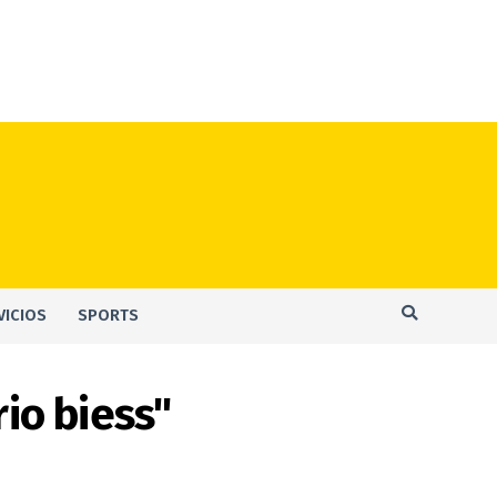
VICIOS
SPORTS
io biess"