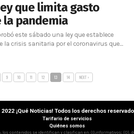
ey que limita gasto
e la pandemia
robó este sábado una ley que establece
 la crisis sanitaria por el coronavirus que...
9
10
11
12
13
14
NEXT ›
 2022 ¡Qué Noticias! Todos los derechos reservado
Tarifario de servicios
Quiénes somos
los contenidos se identifican y clasifican en: (I),informativos; (O), 