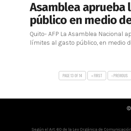
Asamblea aprueba l
público en medio d
Quito- AFP La Asamblea Nacional ap
límites al gasto público, en medio de
PAGE 13 OF 14
« FIRST
‹ PREVIOUS
©
Según el Art. 60 de la Ley Orgánica de Comunicación, 