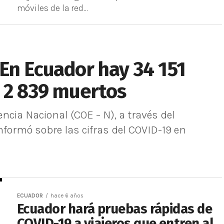
móviles de la red...
En Ecuador hay 34 151
 2 839 muertos
cia Nacional (COE – N), a través del
nformó sobre las cifras del COVID-19 en
ECUADOR
hace 6 años
Ecuador hará pruebas rápidas de
COVID-19 a viajeros que entren al