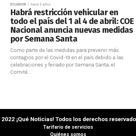
ECUADOR
hace 5 años
Habrá restricción vehicular en
todo el país del 1 al 4 de abril: COE
Nacional anuncia nuevas medidas
por Semana Santa
Como parte de las medidas para prevenir más
contagios por el Covid-19 en el país debido a las
celebraciones y feriado por Semana Santa, el
Comité...
 2022 ¡Qué Noticias! Todos los derechos reservado
Tarifario de servicios
Quiénes somos