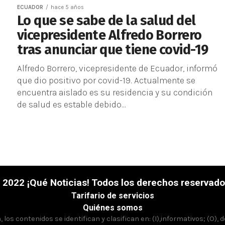
ECUADOR
hace 5 años
Lo que se sabe de la salud del
vicepresidente Alfredo Borrero
tras anunciar que tiene covid-19
Alfredo Borrero, vicepresidente de Ecuador, informó
que dio positivo por covid-19. Actualmente se
encuentra aislado es su residencia y su condición
de salud es estable debido...
 2022 ¡Qué Noticias! Todos los derechos reservado
Tarifario de servicios
Quiénes somos
los contenidos se identifican y clasifican en: (I),informativos; (O), 