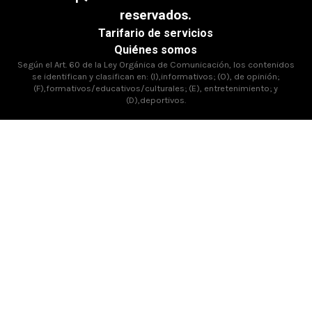
reservados.
Tarifario de servicios
Quiénes somos
Según el Art. 60 de la Ley Orgánica de Comunicación, los contenidos
se identifican y clasifican en: (I),informativos; (O), de opinión;
(F),formativos/educativos/culturales; (E), entretenimiento; y
(D),deportivos.