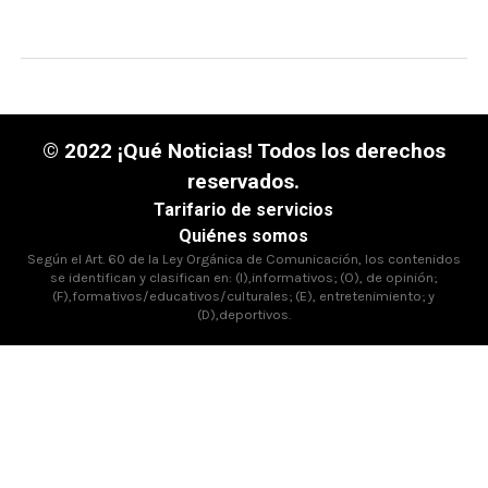
© 2022 ¡Qué Noticias! Todos los derechos
reservados.
Tarifario de servicios
Quiénes somos
Según el Art. 60 de la Ley Orgánica de Comunicación, los contenidos
se identifican y clasifican en: (I),informativos; (O), de opinión;
(F),formativos/educativos/culturales; (E), entretenimiento; y
(D),deportivos.