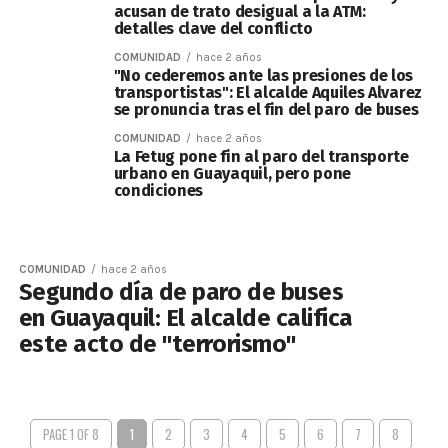
acusan de trato desigual a la ATM:
detalles clave del conflicto
COMUNIDAD
hace 2 años
"No cederemos ante las presiones de los
transportistas": El alcalde Aquiles Alvarez
se pronuncia tras el fin del paro de buses
COMUNIDAD
hace 2 años
La Fetug pone fin al paro del transporte
urbano en Guayaquil, pero pone
condiciones
COMUNIDAD
hace 2 años
Segundo día de paro de buses
en Guayaquil: El alcalde califica
este acto de "terrorismo"
PAGE 1 OF 8
1
2
3
4
5
6
7
8