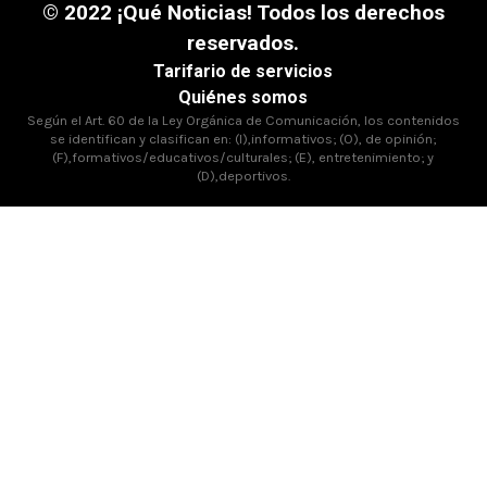
© 2022 ¡Qué Noticias! Todos los derechos
reservados.
Tarifario de servicios
Quiénes somos
Según el Art. 60 de la Ley Orgánica de Comunicación, los contenidos
se identifican y clasifican en: (I),informativos; (O), de opinión;
(F),formativos/educativos/culturales; (E), entretenimiento; y
(D),deportivos.