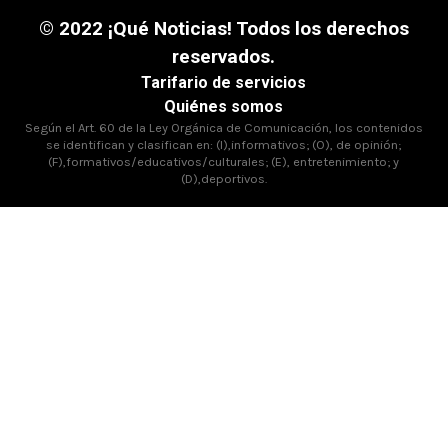
© 2022 ¡Qué Noticias! Todos los derechos
reservados.
Tarifario de servicios
Quiénes somos
Según el Art. 60 de la Ley Orgánica de Comunicación, los contenidos
se identifican y clasifican en: (I),informativos; (O), de opinión;
(F),formativos/educativos/culturales; (E), entretenimiento; y
(D),deportivos.