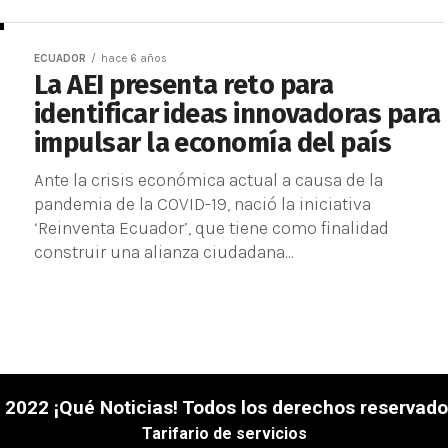
ECUADOR
hace 6 años
La AEI presenta reto para
identificar ideas innovadoras para
impulsar la economía del país
Ante la crisis económica actual a causa de la
pandemia de la COVID-19, nació la iniciativa
‘Reinventa Ecuador’, que tiene como finalidad
construir una alianza ciudadana...
 2022 ¡Qué Noticias! Todos los derechos reservado
Tarifario de servicios