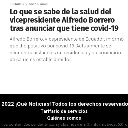
ECUADOR
hace 5 años
Lo que se sabe de la salud del
vicepresidente Alfredo Borrero
tras anunciar que tiene covid-19
Alfredo Borrero, vicepresidente de Ecuador, informó
que dio positivo por covid-19. Actualmente se
encuentra aislado es su residencia y su condición
de salud es estable debido...
 2022 ¡Qué Noticias! Todos los derechos reservado
Tarifario de servicios
Quiénes somos
los contenidos se identifican y clasifican en: (I),informativos; (O), 