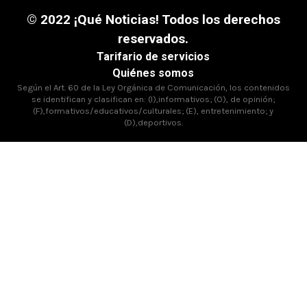
© 2022 ¡Qué Noticias! Todos los derechos
reservados.
Tarifario de servicios
Quiénes somos
Según el Art. 60 de la Ley Orgánica de Comunicación, los contenidos
se identifican y clasifican en: (I),informativos; (O), de opinión;
(F),formativos/educativos/culturales; (E), entretenimiento; y
(D),deportivos.