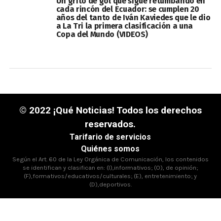
Un grito de gol que sigue retumbando en
cada rincón del Ecuador: se cumplen 20
años del tanto de Iván Kaviedes que le dio
a La Tri la primera clasificación a una
Copa del Mundo (VIDEOS)
© 2022 ¡Qué Noticias! Todos los derechos
reservados.
Tarifario de servicios
Quiénes somos
Según el Art. 60 de la Ley Orgánica de Comunicación, los contenidos
se identifican y clasifican en: (I),informativos; (O), de opinión;
(F),formativos/educativos/culturales; (E), entretenimiento; y
(D),deportivos.