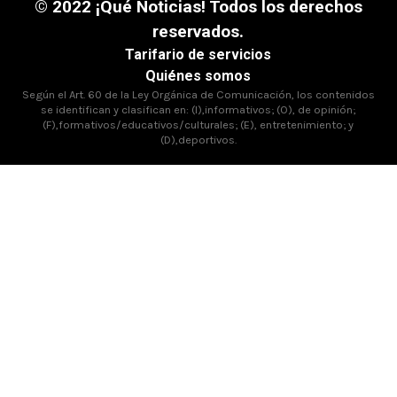
© 2022 ¡Qué Noticias! Todos los derechos
reservados.
Tarifario de servicios
Quiénes somos
Según el Art. 60 de la Ley Orgánica de Comunicación, los contenidos
se identifican y clasifican en: (I),informativos; (O), de opinión;
(F),formativos/educativos/culturales; (E), entretenimiento; y
(D),deportivos.