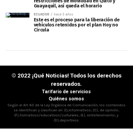
restricciones de movilidad en Quito y
Guayaquil, así queda el horario
ECUADOR
hace 5 años
Este es el proceso para la liberación de
vehículos retenidos por el plan Hoy no
Circula
© 2022 ¡Qué Noticias! Todos los derechos
reservados.
Tarifario de servicios
Quiénes somos
Según el Art. 60 de la Ley Orgánica de Comunicación, los contenidos
se identifican y clasifican en: (I),informativos; (O), de opinión;
(F),formativos/educativos/culturales; (E), entretenimiento; y
(D),deportivos.