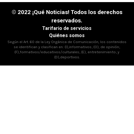
© 2022 ¡Qué Noticias! Todos los derechos
reservados.
Tarifario de servicios
Quiénes somos
Según el Art. 60 de la Ley Orgánica de Comunicación, los contenidos
se identifican y clasifican en: (I),informativos; (O), de opinión;
(F),formativos/educativos/culturales; (E), entretenimiento; y
(D),deportivos.