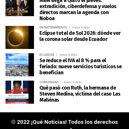
Milei llega a Quito el jueves:
extradición, ciberdefensa y vuelos
directos marcan la agenda con
Noboa
ENTRETENIMIENTO
hace 4 días
Eclipse total de Sol 2026: dónde ver
la corona solar desde Ecuador
ECUADOR
hace 4 días
Se reduce el IVA al 8 % para el
feriado: nueve servicios turísticos se
benefician
COMUNIDAD
hace 3 días
Qué pasó con Ruth, la hermana de
Steven Medina, víctima del caso Las
Malvinas
© 2022 ¡Qué Noticias! Todos los derechos