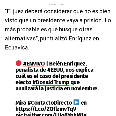
PUBLICIDAD
“El juez deberá considerar que no es bien
visto que un presidente vaya a prisión. Lo
más probable es que busque otras
alternativas”, puntualizó Enríquez en
Ecuavisa.
#ENVIVO
| Belén Enríquez,
penalista de
#EEUU
, nos explica
cuál es el caso del presidente
electo
#DonaldTrump
que
analizará la justicia en noviembre.
Mira
#ContactoDirecto
en
https://t.co/ZQflzmvTqV
pic.twitter.com/LUo8YphM1g