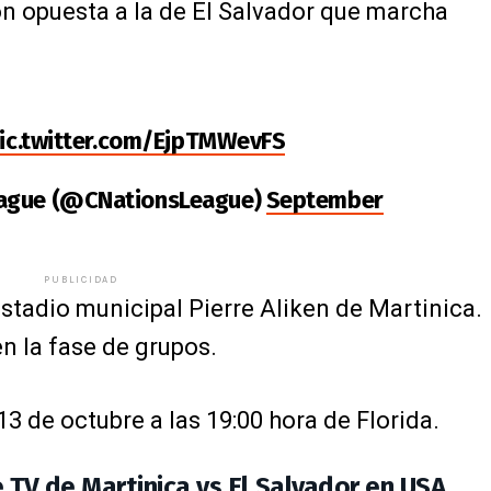
ión opuesta a la de El Salvador que marcha
ic.twitter.com/EjpTMWevFS
eague (@CNationsLeague)
September
PUBLICIDAD
estadio municipal Pierre Aliken de Martinica.
en la fase de grupos.
3 de octubre a las 19:00 hora de Florida.
e TV de Martinica vs El Salvador en USA