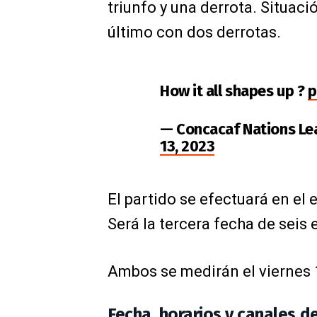
triunfo y una derrota. Situac
último con dos derrotas.
How it all shapes up ?
p
— Concacaf Nations L
13, 2023
El partido se efectuará en el 
Será la tercera fecha de seis 
Ambos se medirán el viernes 1
Fecha, horarios y canales d