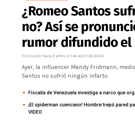
¿Romeo Santos sufr
no? Así se pronunci
rumor difundido el
Publicado
hace 2 años
el
1 de abril de 2024
Ayer, la influencer Mandy Fridmann, med
Santos no sufrió ningún infarto.
Fiscalía de Venezuela investiga a narco que or
¡El spiderman cuencano! Hombre trepó pared pa
VIDEO