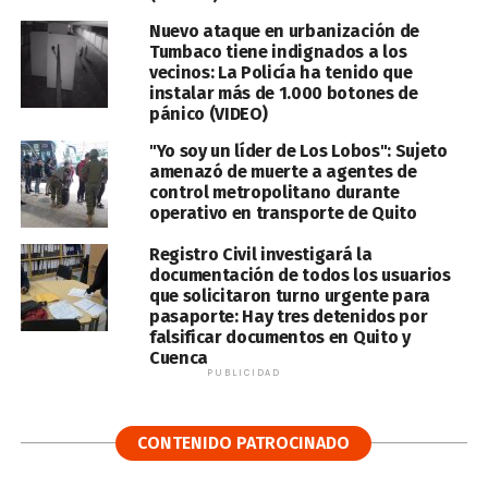
Nuevo ataque en urbanización de
Tumbaco tiene indignados a los
vecinos: La Policía ha tenido que
instalar más de 1.000 botones de
pánico (VIDEO)
"Yo soy un líder de Los Lobos": Sujeto
amenazó de muerte a agentes de
control metropolitano durante
operativo en transporte de Quito
Registro Civil investigará la
documentación de todos los usuarios
que solicitaron turno urgente para
pasaporte: Hay tres detenidos por
falsificar documentos en Quito y
Cuenca
PUBLICIDAD
CONTENIDO PATROCINADO