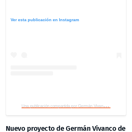
Ver esta publicación en Instagram
U
na publicación compartida por Germán Vivanco (@germanvivancog)
Nuevo proyecto de Germán Vivanco de