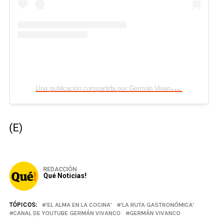
U
na publicación compartida por Germán Vivanco (@germanvivancog)
(E)
REDACCIÓN
Qué Noticias!
TÓPICOS:
'EL ALMA EN LA COCINA'
'LA RUTA GASTRONÓMICA'
CANAL DE YOUTUBE GERMÁN VIVANCO
GERMÁN VIVANCO