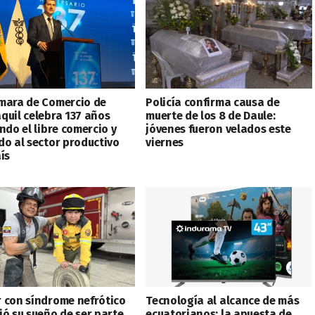
mara de Comercio de
Policía confirma causa de
quil celebra 137 años
muerte de los 8 de Daule:
ndo el libre comercio y
jóvenes fueron velados este
do al sector productivo
viernes
ís
 con síndrome nefrótico
Tecnología al alcance de más
ió su sueño de ser parte
ecuatorianos: la apuesta de