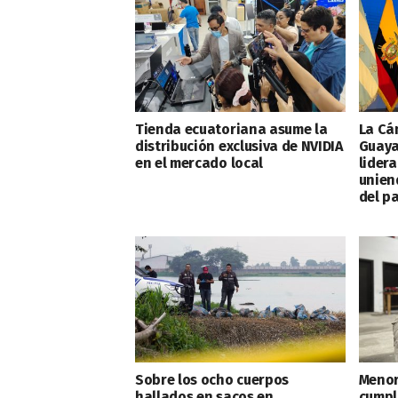
Tienda ecuatoriana asume la
La Cá
distribución exclusiva de NVIDIA
Guaya
en el mercado local
lidera
unien
del pa
Sobre los ocho cuerpos
Menor
hallados en sacos en
cumpl