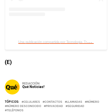
U
na publicación compartida por Tecnologia, Trucos y Gadgets (@soymaulozano)
(E)
REDACCIÓN
Qué Noticias!
TÓPICOS:
CELULARES
CONTACTOS
LLAMADAS
NÚMERO
NÚMERO DESCONOCIDO
PRIVACIDAD
SEGURIDAD
TELÉFONOS