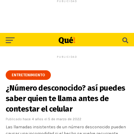
PUBLICIDAD
PUBLICIDAD
ENTRETENIMIENTO
¿Número desconocido? así puedes
saber quien te llama antes de
contestar el celular
Publicado
hace 4 años
el
5 de marzo de 2022
Las llamadas insistentes de un número desconocido pueden
causar una incomodidad si el hecho se vuelve recurrente.