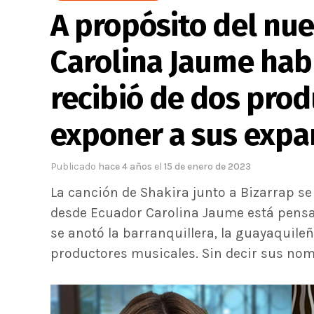
A propósito del nue
Carolina Jaume hab
recibió de dos pro
exponer a sus expar
Publicado
hace 4 años
el
15 de enero de 2023
La canción de Shakira junto a Bizarrap se
desde Ecuador Carolina Jaume está pensan
se anotó la barranquillera, la guayaquile
productores musicales. Sin decir sus nomb