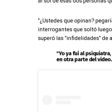
al sol de esas dos personas q
"¿Ustedes que opinan? pegaría
interrogantes que soltó lueg
superó las "infidelidades" de 
"Yo ya fui al psiquiatra
en otra parte del video.