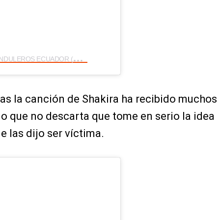
U
na publicación compartida por FARANDULEROS ECUADOR (@farandulerostvec)
as la canción de Shakira ha recibido muchos
o que no descarta que tome en serio la idea
e las dijo ser víctima.