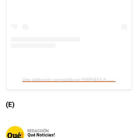
U
na publicación compartida por FARÁNDULA ECUADOR (@lasapadatv)
(E)
REDACCIÓN
Qué Noticias!