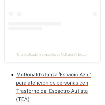
U
na publicación compartida de McDonald’s Ecuador (@mcdonalds_ecu)
McDonald’s lanza ‘Espacio Azul’
para atención de personas con
Trastorno del Espectro Autista
(TEA)