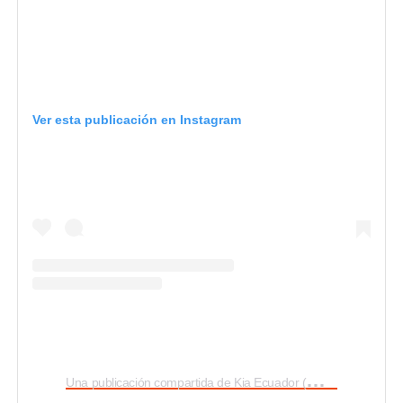
Ver esta publicación en Instagram
U
na publicación compartida de Kia Ecuador (@kiaecuador)