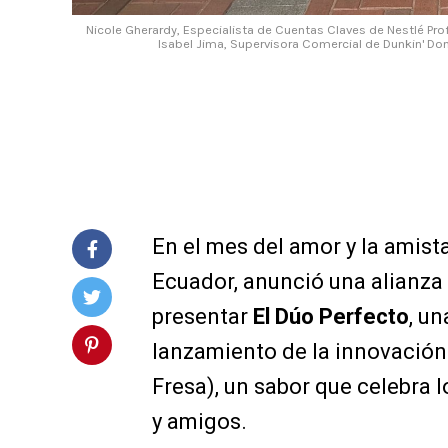
Nicole Gherardy, Especialista de Cuentas Claves de Nestlé Pro
Isabel Jima, Supervisora Comercial de Dunkin' Do
En el mes del amor y la amist
Ecuador, anunció una alianza
presentar
El Dúo Perfecto
, u
lanzamiento de la innovación
Fresa), un sabor que celebra
y amigos.