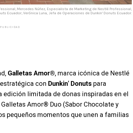
fessional; Mercedes Núñez, Especialista de Marketing de Nestlé Professional;
nuts Ecuador; Verónica Luna, Jefa de Operaciones de Dunkin' Donuts Ecuador.
PUBLICIDAD
ad,
Galletas Amor®
, marca icónica de Nestlé
 estratégica con
Dunkin’ Donuts
para
na edición limitada de donas inspiradas en el
 Galletas Amor® Duo (Sabor Chocolate y
 los pequeños momentos que unen a familias