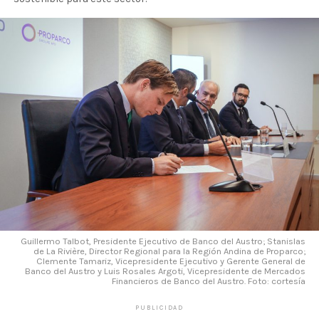
Guillermo Talbot, Presidente Ejecutivo de Banco del Austro; Stanislas
de La Rivière, Director Regional para la Región Andina de Proparco;
Clemente Tamariz, Vicepresidente Ejecutivo y Gerente General de
Banco del Austro y Luis Rosales Argoti, Vicepresidente de Mercados
Financieros de Banco del Austro. Foto: cortesía
PUBLICIDAD