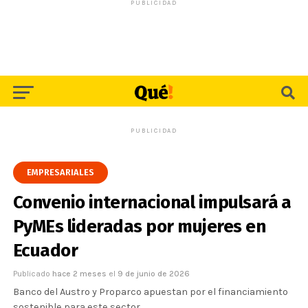
PUBLICIDAD
PUBLICIDAD
EMPRESARIALES
Convenio internacional impulsará a
PyMEs lideradas por mujeres en
Ecuador
Publicado
hace 2 meses
el
9 de junio de 2026
Banco del Austro y Proparco apuestan por el financiamiento
sostenible para este sector.