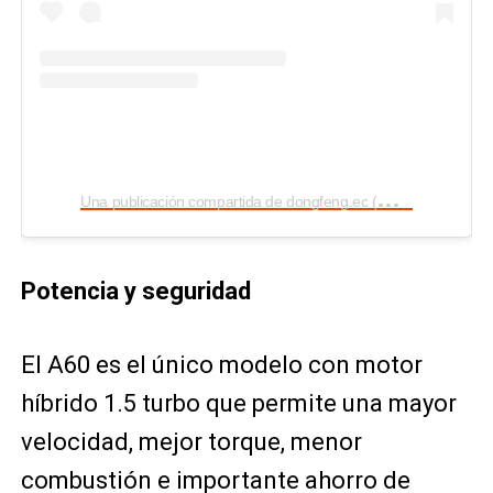
U
na publicación compartida de dongfeng.ec (@dongfengec)
Potencia y seguridad
El A60 es el único modelo con motor
híbrido 1.5 turbo que permite una mayor
velocidad, mejor torque, menor
combustión e importante ahorro de