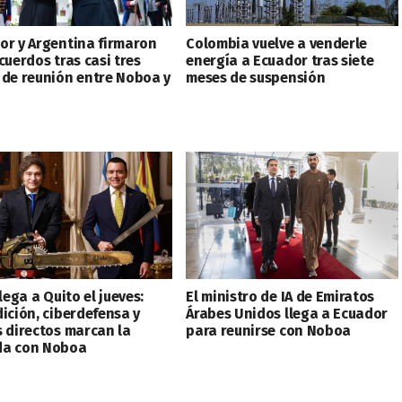
or y Argentina firmaron
Colombia vuelve a venderle
cuerdos tras casi tres
energía a Ecuador tras siete
 de reunión entre Noboa y
meses de suspensión
llega a Quito el jueves:
El ministro de IA de Emiratos
dición, ciberdefensa y
Árabes Unidos llega a Ecuador
s directos marcan la
para reunirse con Noboa
a con Noboa