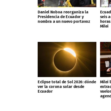
Daniel Noboa reorganiza la
Ecuad
Presidencia de Ecuador y
seis a
nombra a un nuevo portavoz
horas
Milei
Eclipse total de Sol 2026: dónde
Milei 
ver la corona solar desde
extra
Ecuador
vuelo
agend