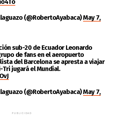
mo4To
llaguazo (@RobertoAyabaca)
May 7,
ección sub-20 de Ecuador Leonardo
rupo de fans en el aeropuerto
lista del Barcelona se apresta a viajar
-Tri jugará el Mundial.
sOvJ
llaguazo (@RobertoAyabaca)
May 7,
PUBLICIDAD