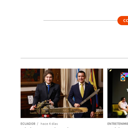
C
ECUADOR
hace 4 días
ENTRETENIMI