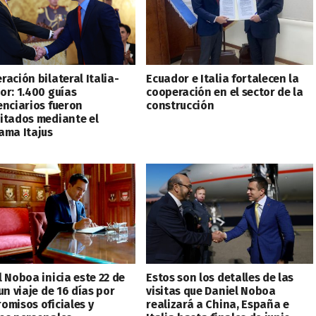
ación bilateral Italia-
Ecuador e Italia fortalecen la
or: 1.400 guías
cooperación en el sector de la
enciarios fueron
construcción
itados mediante el
ama Itajus
 Noboa inicia este 22 de
Estos son los detalles de las
un viaje de 16 días por
visitas que Daniel Noboa
omisos oficiales y
realizará a China, España e