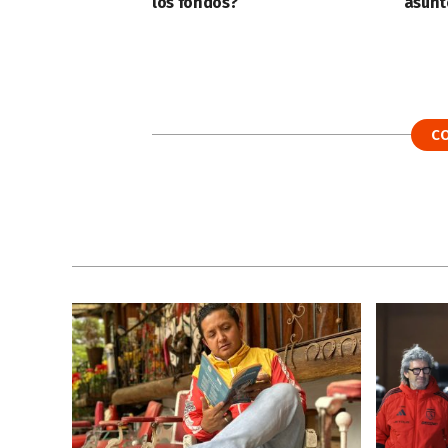
los fondos?
asunt
C