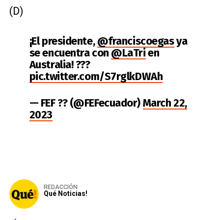
(D)
¡El presidente,
@franciscoegas
ya
se encuentra con
@LaTri
en
Australia! ???
pic.twitter.com/S7rglkDWAh
— FEF ?? (@FEFecuador)
March 22,
2023
REDACCIÓN
Qué Noticias!