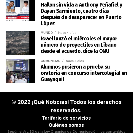
Hallan sin vida a Anthony Peñafiel y
Dayan Sarmiento, cuatro días
después de desaparecer en Puerto
López
MUNDO
hace 4 días
Israel lanzó el miércoles el mayor
número de proyectiles en Líbano
desde el acuerdo, dice la ONU
COMUNIDAD
hace 4 días
Alumnos pusieron a prueba su
oratoria en concurso intercolegial en
Guayaquil
© 2022 ¡Qué Noticias! Todos los derechos
reservados.
Tarifario de servicios
Quiénes somos
Según el Art. 60 de la Ley Orgánica de Comunicación, los contenidos