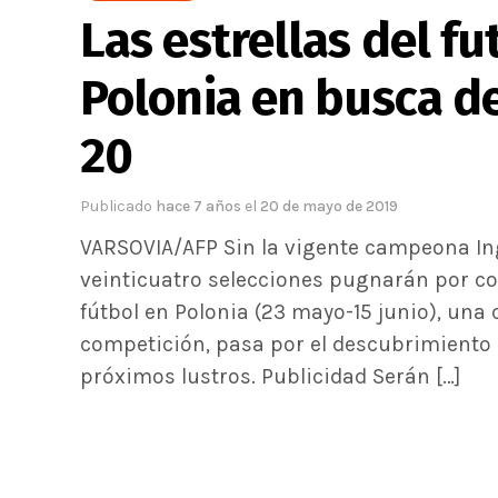
Las estrellas del fu
Polonia en busca d
20
Publicado
hace 7 años
el
20 de mayo de 2019
VARSOVIA/AFP Sin la vigente campeona In
veinticuatro selecciones pugnarán por co
fútbol en Polonia (23 mayo-15 junio), una 
competición, pasa por el descubrimiento d
próximos lustros. Publicidad Serán […]