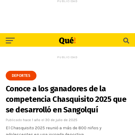
PUBLICIDAD
PUBLICIDAD
DEPORTES
Conoce a los ganadores de la
competencia Chasquisito 2025 que
se desarrolló en Sangolquí
Publicado
hace 1 año
el
30 de julio de 2025
El Chasquisito 2025 reunió a más de 800 niños y
adolescentes en una jornada deportiva.