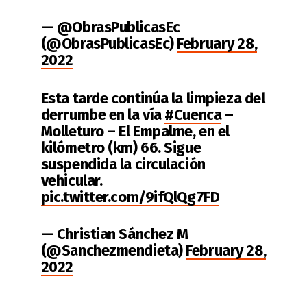
— @ObrasPublicasEc
(@ObrasPublicasEc)
February 28,
2022
Esta tarde continúa la limpieza del
derrumbe en la vía
#Cuenca
–
Molleturo – El Empalme, en el
kilómetro (km) 66. Sigue
suspendida la circulación
vehicular.
pic.twitter.com/9ifQlQg7FD
— Christian Sánchez M
(@Sanchezmendieta)
February 28,
2022