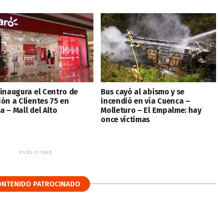
 inaugura el Centro de
Bus cayó al abismo y se
ión a Clientes 75 en
incendió en vía Cuenca –
 – Mall del Alto
Molleturo – El Empalme: hay
once víctimas
PUBLICIDAD
ONTENIDO PATROCINADO