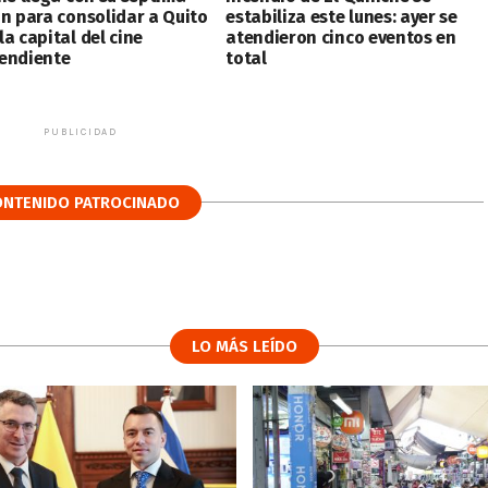
ón para consolidar a Quito
estabiliza este lunes: ayer se
a capital del cine
atendieron cinco eventos en
endiente
total
PUBLICIDAD
ONTENIDO PATROCINADO
LO MÁS LEÍDO