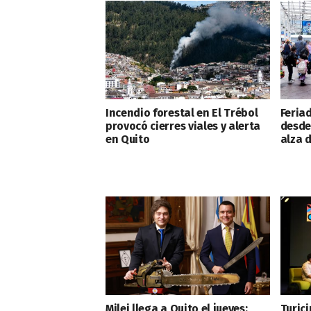
Incendio forestal en El Trébol
Feriad
provocó cierres viales y alerta
desde
en Quito
alza 
Milei llega a Quito el jueves:
Turic