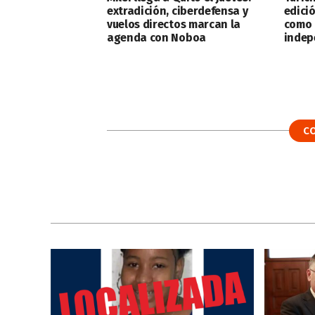
extradición, ciberdefensa y
edici
vuelos directos marcan la
como l
agenda con Noboa
indep
C