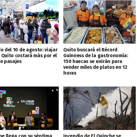
o del 10 de agosto: viajar
Quito buscará el Récord
 Quito costará más por el
Guinness de la gastronomía:
de pasajes
150 huecas se unirán para
vender miles de platos en 12
horas
ine llega con su séptima
Incendio de El Quinche se