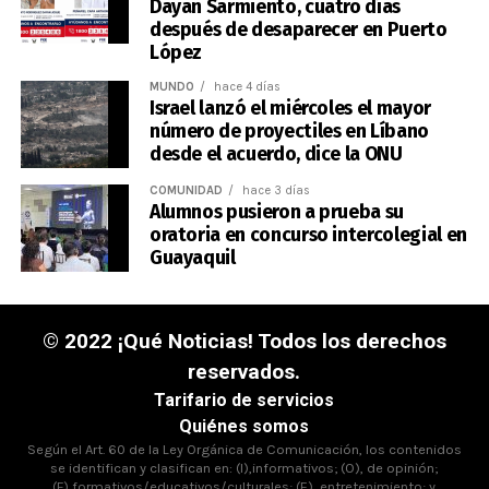
Dayan Sarmiento, cuatro días
después de desaparecer en Puerto
López
MUNDO
hace 4 días
Israel lanzó el miércoles el mayor
número de proyectiles en Líbano
desde el acuerdo, dice la ONU
COMUNIDAD
hace 3 días
Alumnos pusieron a prueba su
oratoria en concurso intercolegial en
Guayaquil
© 2022 ¡Qué Noticias! Todos los derechos
reservados.
Tarifario de servicios
Quiénes somos
Según el Art. 60 de la Ley Orgánica de Comunicación, los contenidos
se identifican y clasifican en: (I),informativos; (O), de opinión;
(F),formativos/educativos/culturales; (E), entretenimiento; y