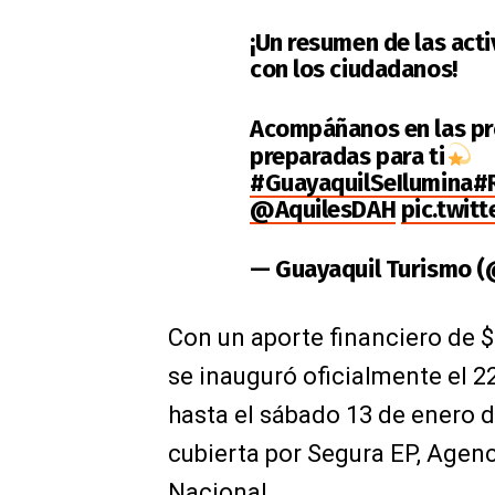
¡Un resumen de las act
con los ciudadanos!
Acompáñanos en las pr
preparadas para ti
#GuayaquilSeIlumina
#
@AquilesDAH
pic.twit
— Guayaquil Turismo 
Con un aporte financiero de $1
se inauguró oficialmente el 22
hasta el sábado 13 de enero d
cubierta por Segura EP, Agenc
Nacional.