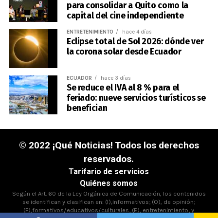
para consolidar a Quito como la
capital del cine independiente
ENTRETENIMIENTO
hace 4 días
Eclipse total de Sol 2026: dónde ver
la corona solar desde Ecuador
ECUADOR
hace 3 días
Se reduce el IVA al 8 % para el
feriado: nueve servicios turísticos se
benefician
© 2022 ¡Qué Noticias! Todos los derechos
reservados.
Tarifario de servicios
Quiénes somos
Según el Art. 60 de la Ley Orgánica de Comunicación, los contenidos
se identifican y clasifican en: (I),informativos; (O), de opinión;
(F),formativos/educativos/culturales; (E), entretenimiento; y