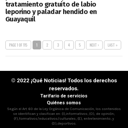
tratamiento gratuito de labio
leporino y paladar hendido en
Guayaquil
PAGE 1 OF 115
1
2
3
4
5
NEXT ›
LAST »
© 2022 ¡Qué Noticias! Todos los derechos
reservados.
Tarifario de servicios
Quiénes somos
Según el Art. 60 de la Ley Orgánica de Comunicación, los contenidos
se identifican y clasifican en: (I),informativos; (O), de opinión;
(F),formativos/educativos/culturales; (E), entretenimiento; y
(D),deportivos.