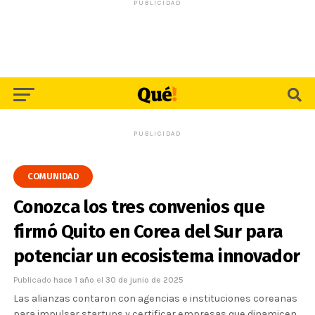
PUBLICIDAD
PUBLICIDAD
COMUNIDAD
Conozca los tres convenios que
firmó Quito en Corea del Sur para
potenciar un ecosistema innovador
Publicado
hace 1 año
el
30 de junio de 2025
Las alianzas contaron con agencias e instituciones coreanas
para impulsar startups y certificar empresas que dinamicen