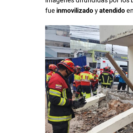
imágenes difundidas por los 
fue
inmovilizado
y
atendido
en