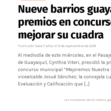
Nueve barrios guay
premios en concurs
mejorar su cuadra
Publicado
hace 7 años
el
11 de septiembre de 2019
Al mediodía de este miércoles, en el Pasaj
de Guayaquil, Cynthia Viteri, presidió la 
concurso municipal “Mejoremos Nuestra C
vicealcalde Josué Sánchez; la concejala L
Evaluación y Calificación que […]
Los moradores de los barrios ga