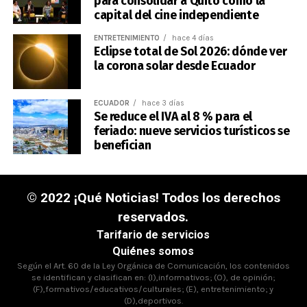
para consolidar a Quito como la
capital del cine independiente
ENTRETENIMIENTO
hace 4 días
Eclipse total de Sol 2026: dónde ver
la corona solar desde Ecuador
ECUADOR
hace 3 días
Se reduce el IVA al 8 % para el
feriado: nueve servicios turísticos se
benefician
© 2022 ¡Qué Noticias! Todos los derechos
reservados.
Tarifario de servicios
Quiénes somos
Según el Art. 60 de la Ley Orgánica de Comunicación, los contenidos
se identifican y clasifican en: (I),informativos; (O), de opinión;
(F),formativos/educativos/culturales; (E), entretenimiento; y
(D),deportivos.